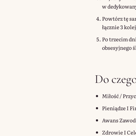
w dedykowan
Powtórz tę sa
łącznie 3 kole
Po trzecim dn
obsesyjnego ś
Do czego
Miłość / Przy
Pieniądze I 
Awans Zawo
Zdrowie I Ce