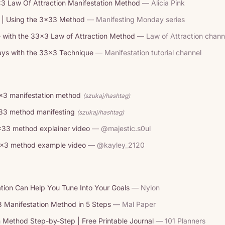
 Law Of Attraction Manifestation Method
— Alicia Pink
 | Using the 3x33 Method
— Manifesting Monday series
with the 33x3 Law of Attraction Method
— Law of Attraction chann
Days with the 33x3 Technique
— Manifestation tutorial channel
x3 manifestation method
(szukaj/hashtag)
33 method manifesting
(szukaj/hashtag)
x33 method explainer video
— @majestic.s0ul
x3 method example video
— @kayley_2120
ion Can Help You Tune Into Your Goals
— Nylon
 Manifestation Method in 5 Steps
— Mal Paper
 Method Step-by-Step | Free Printable Journal
— 101 Planners