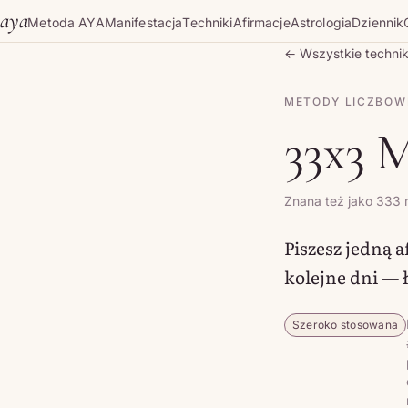
Skip to content
aya
Metoda AYA
Manifestacja
Techniki
Afirmacje
Astrologia
Dziennik
← Wszystkie technik
METODY LICZBOW
33x3 
Znana też jako 333
Piszesz jedną a
kolejne dni — 
Szeroko stosowana