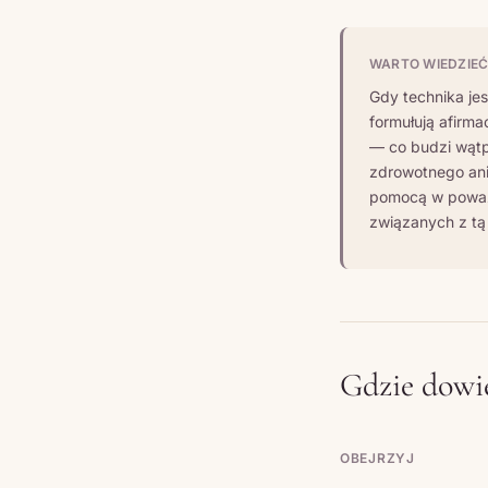
WARTO WIEDZIE
Gdy technika je
formułują afirm
— co budzi wątp
zdrowotnego ani
pomocą w poważ
związanych z tą
Gdzie dowie
OBEJRZYJ