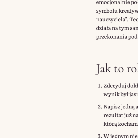
emocjonalnie poł
symbolu kreatywno
nauczyciela". Te
działa na tym s
przekonania po
Jak to ro
Zdecyduj dokł
wynik był jas
Napisz jedną a
rezultat już n
którą kocham'
W jednym niep