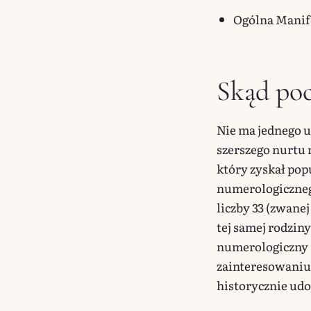
Ogólna Manif
Skąd po
Nie ma jednego 
szerszego nurtu 
który zyskał pop
numerologicznego
liczby 33 (zwane
tej samej rodziny
numerologiczny 
zainteresowaniu T
historycznie u