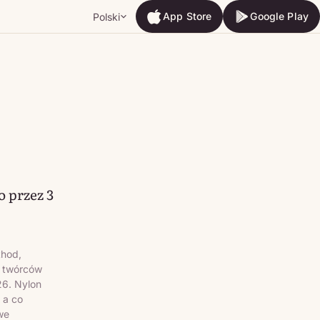
App Store
Google Play
Polski
App Store
Google Play
o przez 3
thod,
h twórców
26. Nylon
 a co
we