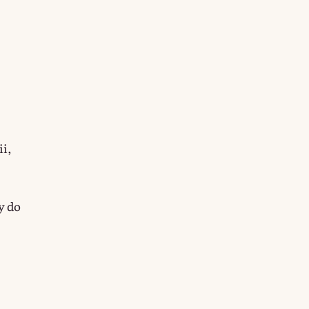
ii,
y do