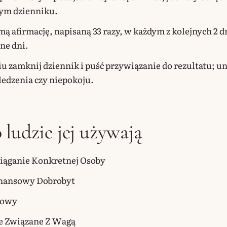
ym dzienniku.
mą afirmację, napisaną 33 razy, w każdym z kolejnych 2 d
jne dni.
iu zamknij dziennik i puść przywiązanie do rezultatu; un
ledzenia czy niepokoju.
 ludzie jej używają
ciąganie Konkretnej Osoby
Finansowy Dobrobyt
dowy
le Związane Z Wagą