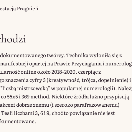
estacja Pragnień
chodzi
udokumentowanego twórcy. Technika wyłoniła się z
manifestacji opartej na Prawie Przyciągania i numerolog
ularność online około 2018–2020, czerpiąc z
 znaczenia cyfry 3 (kreatywność, trójca, dopełnienie) i
j "liczbą mistrzowską" w popularnej numerologii). Należ
 co 55x5 i 369 method. Niektóre źródła luźno przypisują
akcent dobrze znemu (i szeroko parafrazowanemu)
esli liczbami 3, 6 i 9, choć to powiązanie nie jest
dokumentowane.