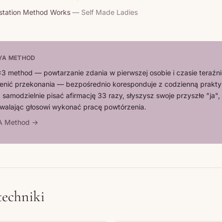
station Method Works
— Self Made Ladies
YA METHOD
3 method — powtarzanie zdania w pierwszej osobie i czasie teraźn
enić przekonania — bezpośrednio koresponduje z codzienną prakt
samodzielnie pisać afirmację 33 razy, słyszysz swoje przyszłe "ja", 
alając głosowi wykonać pracę powtórzenia.
YA Method →
techniki