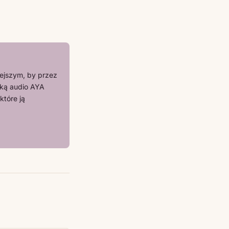
iejszym, by przez
yką audio AYA
które ją