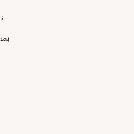
ni —
ikaj