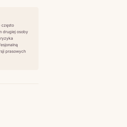
e często
m drugiej osoby
 ryzyka
esjonalną
sji prasowych