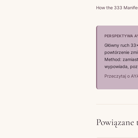
How the 333 Manife
PERSPEKTYWA A
Główny ruch 33x
powtórzenie zmi
Method: zamiast 
wypowiada, pozw
Przeczytaj o A
Powiązane 