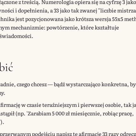
ączone z treścią. Numerologia opiera się na cyfrzę 3 jak
ści i dopełnienia, a 33 jako tak zwanej "liczbie mistrza
chnika jest pozycjonowana jako krótsza wersja 55x5 met
amym mechanizmie: powtórzenie, które kształtuje
dświadomości.
bić
adnie, czego chcesz — bądź wystarczająco konkretna, by
ny.
firmację w czasie teraźniejszym i pierwszej osobie, tak 
astąpił (np. 'Zarabiam 5 000 zł miesięcznie, robiąc pracę,
).
rzerwanym podejściu napisz tę afirmację 33 razy odręc