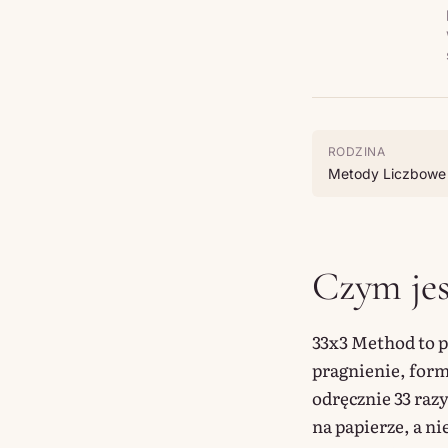
RODZINA
Metody Liczbowe
Czym jes
33x3 Method to p
pragnienie, formu
odręcznie 33 raz
na papierze, a ni