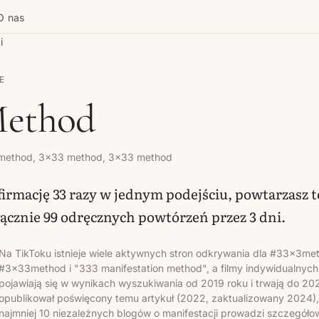
O nas
i
E
Method
 method, 3x33 method, 3×33 method
firmację 33 razy w jednym podejściu, powtarzasz t
łącznie 99 odręcznych powtórzeń przez 3 dni.
Na TikToku istnieje wiele aktywnych stron odkrywania dla #33x3me
#3x33method i "333 manifestation method", a filmy indywidualnyc
pojawiają się w wynikach wyszukiwania od 2019 roku i trwają do 20
opublikował poświęcony temu artykuł (2022, zaktualizowany 2024),
najmniej 10 niezależnych blogów o manifestacji prowadzi szczegóło